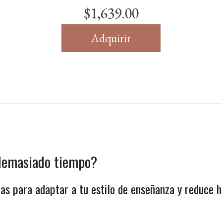
$
1,639.00
Plan
Adquirir
anual
cantidad
 demasiado tiempo?
tas para adaptar a tu estilo de enseñanza y reduce h