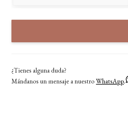
preciso en el uso de los tiempos.
FELIPE ÁNGEL MONTEMAYOR LÓPEZ
ASTRID PERELLON
¿Tienes alguna duda?
Mándanos un mensaje a nuestro
WhatsApp
.