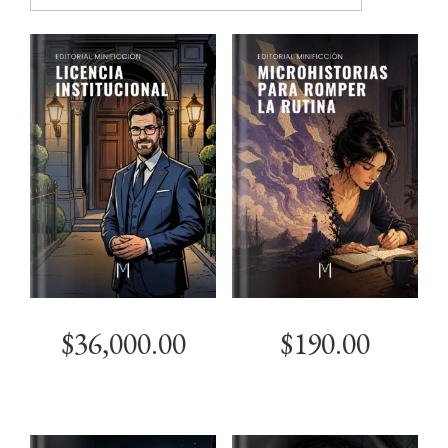
últimos
$
36,000.00
$
190.00