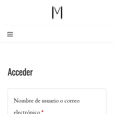
Saltar
al
contenido
Acceder
Nombre de usuario o correo
Obligatorio
electrónico
*